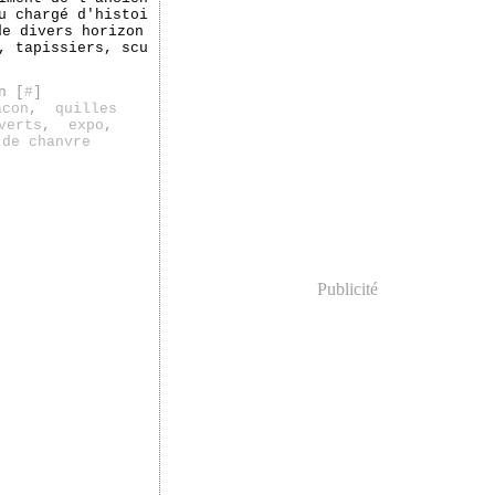
u chargé d'histoi
de divers horizon
, tapissiers, scu
n [
#
]
acon
,
quilles
verts
,
expo
,
 de chanvre
Publicité