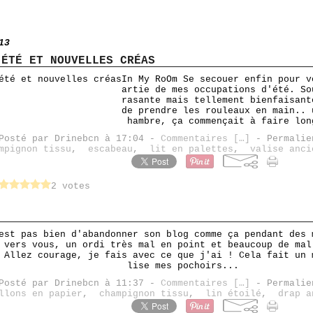
13
'ÉTÉ ET NOUVELLES CRÉAS
In My RoOm Se secouer enfin pour v
artie de mes occupations d'été. So
rasante mais tellement bienfaisant
de prendre les rouleaux en main.. 
hambre, ça commençait à faire lon
Posté par Drinebcn à 17:04 -
Commentaires [
…
]
- Permalie
mpignon tissu
,
escabeau
,
lit en palettes
,
valise anci
2 votes
est pas bien d'abandonner son blog comme ça pendant des 
 vers vous, un ordi très mal en point et beaucoup de mal
 Allez courage, je fais avec ce que j'ai ! Cela fait un 
lise mes pochoirs...
Posté par Drinebcn à 11:37 -
Commentaires [
…
]
- Permalie
llons en papier
,
champignon tissu
,
lin étoilé
,
drap a