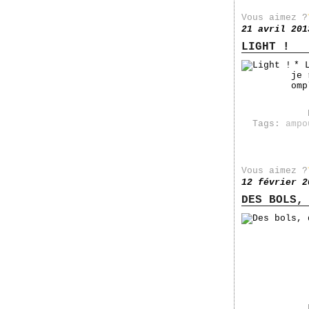
Vous aimez ?
21 avril 201
LIGHT !
* 
je 
omp
Tags:
ampo
Vous aimez ?
12 février 2
DES BOLS,