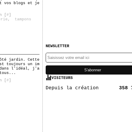
t vos blogs et je
n [
#
]
erie
,
tampons
NEWSLETTER
ôté jardin. Cette
st toujours un im
dans l'idéal, j'a
tous...
VISITEURS
n [
#
]
Depuis la création
358 