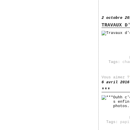
2 octobre 20
TRAVAUX D
Tags:
cha
Vous aimez ?
6 avril 2016
***
Ouhh c'
s enfin
photos.
Tags:
papi