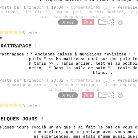
Posté par Drinebcn à 19:04 -
Commentaires [
…
]
- Permalie
pe-rêves
,
lin étoilé
,
mason jarr
,
miroir barbier
,
pi
lin
,
sac de poste
,
voltaire
5 votes
4
 RATTRAPAGE !
* Ancienne caisse à munitions revisitée * *
poils * << Ma maitresse dort sur des palette
n tamis >> . Tamis ancien, lettres au pochoi
ncien . * Dans la salle de bain * . table de
blanc,...
Posté par Drinebcn à 20:32 -
Commentaires [
…
]
- Permalie
,
champignon tissu
,
caisse à munitions
,
linge ancien
cartes
,
toile de jute
3 votes
UELQUES JOURS !
Voilà un an que j'ai fait le pas de vous o
mon atelier, que je partage avec vous mes 
es expériences, mes états d'âme aussi quel