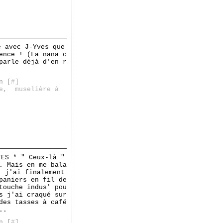
e avec J-Yves que
ence ! (La nana c
parle déjà d'en r
n [
#
]
e
,
muselière à
TES * " Ceux-là "
. Mais en me bala
, j'ai finalement
paniers en fil de
touche indus' pou
s j'ai craqué sur
des tasses à café
..
n [
#
]