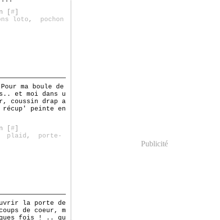
Février
(2)
Janvier
(4)
n [
#
]
ons loto
,
pochon
 Pour ma boule de
s.. et moi dans u
r, coussin drap a
 récup' peinte en
n [
#
]
,
plaid
,
porte-
Publicité
uvrir la porte de
coups de coeur, m
ques fois ! .. qu