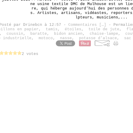
ne usine textile DMC de Mulhouse est un lie
re, qui héberge aujourd'hui des personnes 
s. Artistes, artisans, vidéastes, reporters
lpteurs, musiciens,...
Posté par Drinebcn à 12:57 -
Commentaires [
…
]
- Permalie
pillons en papier
,
tamis
,
étoiles
,
toile de jute
,
fl
,
coussin
,
baratte
,
bidon ancien
,
chaise-lampe
,
cou
e industrielle
,
motoco
,
nasse
,
potasse d'alsace
,
sac
2 votes