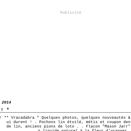
Publicité
 2014
 ! *
* Vracadabra * Quelques photos, quelques nouveautés &
ui durent ! . Pochons lin étoilé, métis et coupon den
de lin, anciens pions de loto . . Flacon "Mason Jarr"
n liquide naturel à la fleur d'oranger 