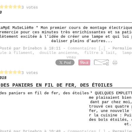
3 votes
3
LaMpE MuSeLièRe * Mon premier cours de montage électriqu
remercie pour ces minutes très enrichissantes et sa pati
lètement excitée à l'idée de créer une lampe et qui lui 
éaliser pleins d'autres...
Posté par Drinebcn à 18:11 -
Commentaires [
…
]
- Permalie
ule à filament
,
douille ancienne
,
filtre à lait
,
lamp
veau
3 votes
015
 DES PANIERS EN FIL DE FER, DES ÉTOILES
* QUELQUES EMPLET
me plaisaient bien
dant par chez moi
trouvé ces quatre 
fer, une nouvelle 
r la cuisine : Pui
des bols étoilés, 
et.
Posté par Drinebcn à 10:48 -
Commentaires [
…
]
- Permalie