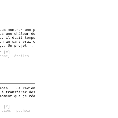
ous montrer une p
us une châleur éc
e, il était temps
un an sans vrai c
g.. Un projet...
n [
#
]
enne
,
étoiles
mois... Je revien
 à transférer des
moment que je réa
n [
#
]
ncien
,
pochoir