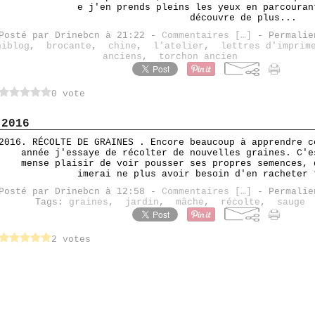
e j'en prends pleins les yeux en parcouran
découvre de plus...
Posté par Drinebcn à 21:22 -
Commentaires [
…
]
- Permalie
niblog
,
brocante
,
chine
,
l'atelier
,
lettres d'imprim
anciens
,
torchon ancien
0 vote
 2016
. RÉCOLTE DE GRAINES . Encore beaucoup à apprendre c
année j'essaye de récolter de nouvelles graines. C'e
mense plaisir de voir pousser ses propres semences, 
imerai ne plus avoir besoin d'en racheter 
Posté par Drinebcn à 12:58 -
Commentaires [
…
]
- Permalie
Tags:
graines
,
jardin
,
mâche
,
récolte
,
sauge
2 votes