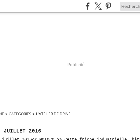
Publicité
INE
>
CATEGORIES
>
L'ATELIER DE DRINE
1 JUILLET 2016
<< MOTOCO >> Cette friche industrielle, bât