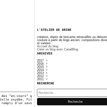
L'ATELIER DE DRINE
création, objets de brocante retravaillés ou détour
couture à partir de linge ancien, compositions div
et variées...
Accueil du blog
Créer un blog avec CanalBlog
ARCHIVES
2017
2016
Octobre
(1)
2015
Septembre
(1)
2014
Août
Septembre
(1)
(1)
2013
Juin
Mars
Septembre
(3)
(1)
(1)
2012
Avril
Février
Juin
Décembre
(2)
(1)
(2)
(1)
2011
Janvier
Janvier
Avril
Octobre
Décembre
(1)
(1)
(1)
(2)
(4)
Janvier
Juillet
Novembre
Décembre
(1)
(1)
(4)
(5)
RECHERCHE
Juin
Octobre
Novembre
(1)
(2)
(3)
Mai
Septembre
Octobre
(1)
(7)
(2)
Avril
Juillet
Septembre
(2)
(4)
(5)
Mars
Juin
Août
(4)
(11)
(2)
 des "en-cours" q
Février
Mai
Juillet
(2)
(10)
(2)
telle oxydée, fil
Janvier
Avril
Juin
(3)
(3)
(2)
 rempli d'un savo
Mars
(3)
....