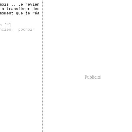
mois... Je revien
 à transférer des
moment que je réa
n [
#
]
ncien
,
pochoir
Publicité