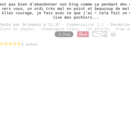
est pas bien d'abandonner son blog comme ça pendant des 
 vers vous, un ordi très mal en point et beaucoup de mal
 Allez courage, je fais avec ce que j'ai ! Cela fait un 
lise mes pochoirs...
Posté par Drinebcn à 11:37 -
Commentaires [
…
]
- Permalie
llons en papier
,
champignon tissu
,
lin étoilé
,
drap a
3 votes