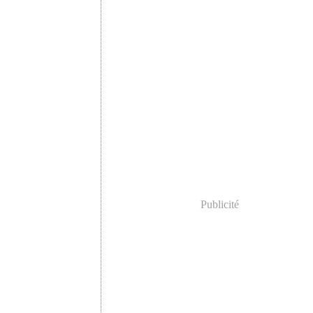
Février
(2)
Janvier
(4)
Publicité