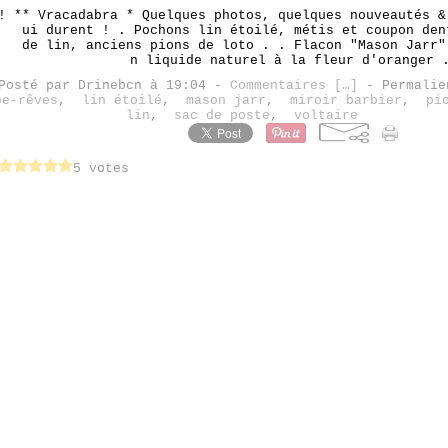
* Vracadabra * Quelques photos, quelques nouveautés &
ui durent ! . Pochons lin étoilé, métis et coupon den
de lin, anciens pions de loto . . Flacon "Mason Jarr"
n liquide naturel à la fleur d'oranger 
Posté par Drinebcn à 19:04 -
Commentaires [
…
]
- Permalie
pe-rêves
,
lin étoilé
,
mason jarr
,
miroir barbier
,
pi
lin
,
sac de poste
,
voltaire
5 votes