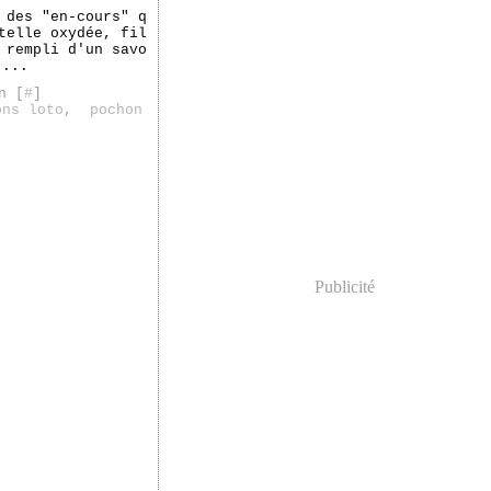
 des "en-cours" q
telle oxydée, fil
 rempli d'un savo
....
n [
#
]
ons loto
,
pochon
Publicité