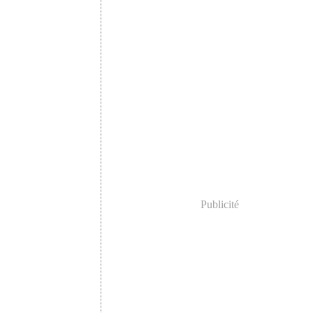
Février
(2)
Janvier
(4)
Publicité