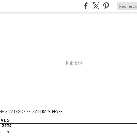
Publicité
INE
>
CATEGORIES
>
ATTRAPE-REVES
EVES
 2014
 ! *