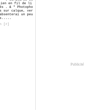
lien en fil de li
és . & * Photopho
s sur calque, ver
absenterai un peu
s.....
n [
#
]
Publicité