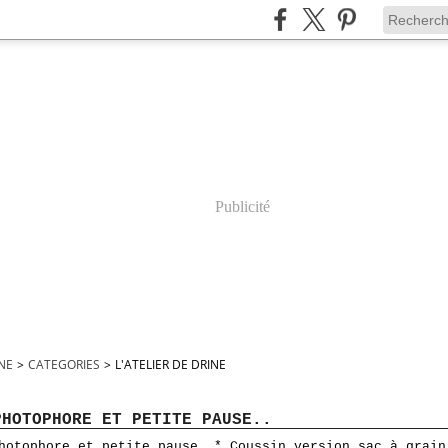
Publicité
INE
>
CATEGORIES
>
L'ATELIER DE DRINE
PHOTOPHORE ET PETITE PAUSE..
* Coussin version sac à grain