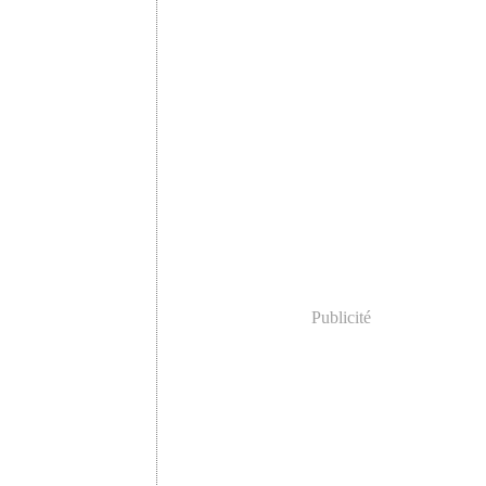
Février
(2)
Janvier
(4)
Publicité