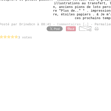
illustrations au transfert, 
n, anciens pions de loto perc
re "Plus de.." * . impression
re, étoiles papiers . & Je m'
ces prochains temp
Posté par Drinebcn à 08:41 -
Commentaires [
…
]
- Permalie
3 votes