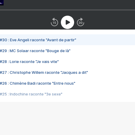
#30 : Eve Angeli raconte "Avant de partir"
#29 : MC Solaar raconte "Bouge de là"
28 : Lorie raconte "Je vais vite"
#27 : Christophe Willem raconte "Jacques a dit"
#26 : Chimène Badi raconte "Entre nous"
#25 : Indochine raconte "3e sexe"
#24 : Zaho raconte "C'est chelou"
#23 : Patrick Bruel raconte "Au café des délices"
#22 : Kyo raconte "Le chemin"