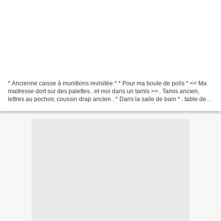
* Ancienne caisse à munitions revisitée * * Pour ma boule de poils * << Ma
maitresse dort sur des palettes.. et moi dans un tamis >> . Tamis ancien,
lettres au pochoir, coussin drap ancien . * Dans la salle de bain * . table de
récup' peinte en blanc,...