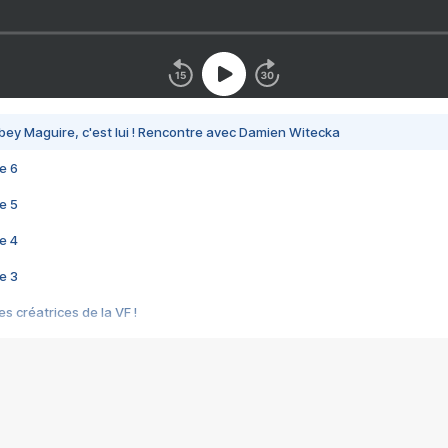
bey Maguire, c'est lui ! Rencontre avec Damien Witecka
e 6
e 5
e 4
e 3
s créatrices de la VF !
e 2
e 1
e Mektoub My Love arrive enfin ! Rencontre avec Shaïn Boumedine et Sal