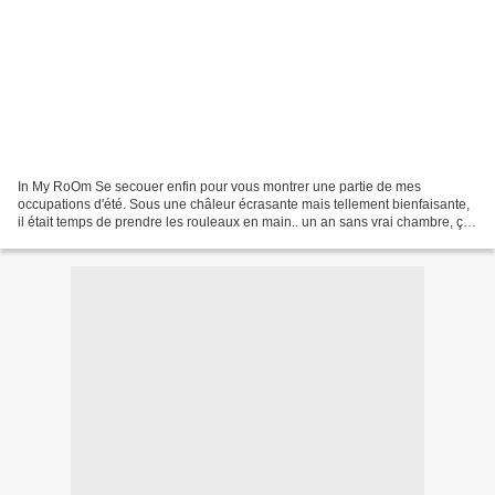
In My RoOm Se secouer enfin pour vous montrer une partie de mes
occupations d'été. Sous une châleur écrasante mais tellement bienfaisante,
il était temps de prendre les rouleaux en main.. un an sans vrai chambre, ça
commençait à faire long.. Un projet...