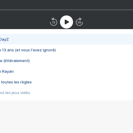
 DayZ
 a 13 ans (et vous l'avez ignoré)
e (littéralement)
im Rayan
 toutes les règles
s les jeux vidéo
us choquant de Rockstar ? - Le scandale BULLY
e plus moche de Steam
du RÊVE tourne au CAUCHEMAR