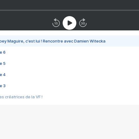
bey Maguire, c'est lui ! Rencontre avec Damien Witecka
e 6
e 5
e 4
e 3
s créatrices de la VF !
e 2
e 1
e Mektoub My Love arrive enfin ! Rencontre avec Shaïn Boumedine et Sal