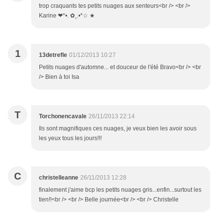
trop craquants tes petits nuages aux senteurs<br /> <br />
Karine ❤*•. ✿¸.•*☆ ★
1
13detrefle
01/12/2013 10:27
Petits nuages d'automne... et douceur de l'été Bravo<br /> <br
/> Bien à toi Isa
T
Torchonencavale
26/11/2013 22:14
Ils sont magnifiques ces nuages, je veux bien les avoir sous
les yeux tous les jours!!!
C
christelleanne
26/11/2013 12:28
finalement j'aime bcp les petits nuages gris...enfin...surtout les
tien!!<br /> <br /> Belle journée<br /> <br /> Christelle