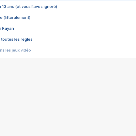
 a 13 ans (et vous l'avez ignoré)
e (littéralement)
im Rayan
 toutes les règles
s les jeux vidéo
us choquant de Rockstar ? - Le scandale BULLY
e plus moche de Steam
du RÊVE tourne au CAUCHEMAR
pendant 8 heures
it… à tort
umiliés par un jeu vidéo
ire - Final Fantasy 8