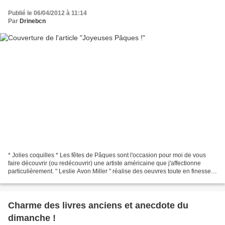
Publié le 06/04/2012 à 11:14
Par
Drinebcn
* Jolies coquilles * Les fêtes de Pâques sont l'occasion pour moi de vous
faire découvrir (ou redécouvrir) une artiste américaine que j'affectionne
particulièrement. " Leslie Avon Miller " réalise des oeuvres toute en finesse
et en légèreté dans des teintes...
Charme des livres anciens et anecdote du
dimanche !