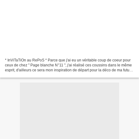
* InViTaTiOn au RePoS * Parce que j'ai eu un véritable coup de coeur pour
ceux de chez " Page blanche N°11 ", j'ai réalisé ces coussins dans le même
esprit, d'ailleurs ce sera mon inspiration de départ pour la déco de ma future
chambre .. .. ça y est,...