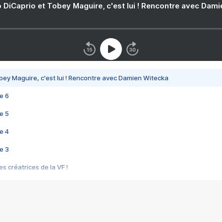
 DiCaprio et Tobey Maguire, c'est lui ! Rencontre avec Dam
bey Maguire, c'est lui ! Rencontre avec Damien Witecka
e 6
e 5
e 4
e 3
s créatrices de la VF !
e 2
e 1
e Mektoub My Love arrive enfin ! Rencontre avec Shaïn Boumedine et Sal