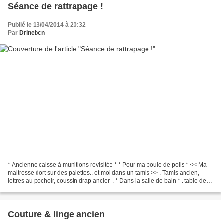
Séance de rattrapage !
Publié le 13/04/2014 à 20:32
Par
Drinebcn
* Ancienne caisse à munitions revisitée * * Pour ma boule de poils * << Ma
maitresse dort sur des palettes.. et moi dans un tamis >> . Tamis ancien,
lettres au pochoir, coussin drap ancien . * Dans la salle de bain * . table de
récup' peinte en blanc,...
Couture & linge ancien