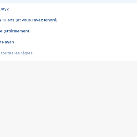
 DayZ
 a 13 ans (et vous l'avez ignoré)
e (littéralement)
im Rayan
 toutes les règles
s les jeux vidéo
us choquant de Rockstar ? - Le scandale BULLY
e plus moche de Steam
du RÊVE tourne au CAUCHEMAR
pendant 8 heures
it… à tort
umiliés par un jeu vidéo