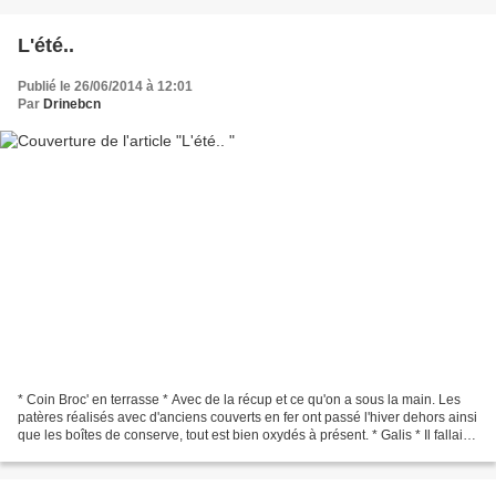
L'été..
Publié le 26/06/2014 à 12:01
Par
Drinebcn
* Coin Broc' en terrasse * Avec de la récup et ce qu'on a sous la main. Les
patères réalisés avec d'anciens couverts en fer ont passé l'hiver dehors ainsi
que les boîtes de conserve, tout est bien oxydés à présent. * Galis * Il fallait
que je vous présente...