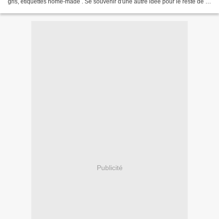
gris, étiquettes home-made . Se souvenir d'une autre idée pour le reste de la
récolte, à suivre.. &...
Publicité