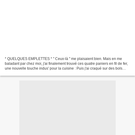
* QUELQUES EMPLETTES * " Ceux-là " me plaisaient bien. Mais en me
baladant par chez moi, j'ai finalement trouvé ces quatre paniers en fil de fer,
une nouvelle touche indus' pour la cuisine : Puis j'ai craqué sur des bols
étoilés, des tasses à café et...