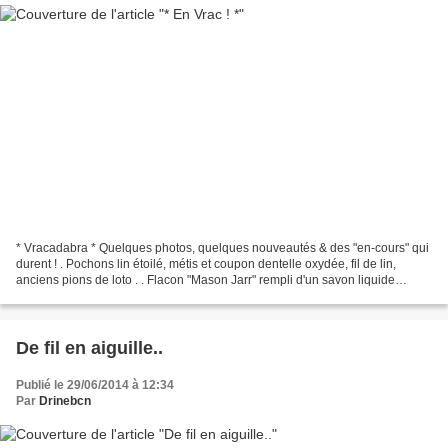
* Vracadabra * Quelques photos, quelques nouveautés & des "en-cours" qui
durent ! . Pochons lin étoilé, métis et coupon dentelle oxydée, fil de lin,
anciens pions de loto . . Flacon "Mason Jarr" rempli d'un savon liquide
naturel à la fleur d'oranger ....
De fil en aiguille..
Publié le 29/06/2014 à 12:34
Par
Drinebcn