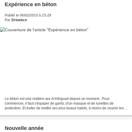
Expérience en béton
Publié le 06/02/2015 à 23:29
Par
Drinebcn
Le béton est une matière qui m'intriguait depuis un moment.. Pour
commencer, il faut s'équiper de gants, d'un masque et de lunettes de
protection. Et éviter de mettre ses plus beaux habits, à moins de vouloir les
customiser ! Puis, trouver des moules,...
Nouvelle année