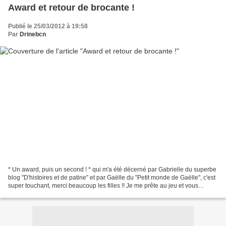
Award et retour de brocante !
Publié le 25/03/2012 à 19:58
Par
Drinebcn
* Un award, puis un second ! * qui m'a été décerné par Gabrielle du superbe
blog "D'histoires et de patine" et par Gaëlle du "Petit monde de Gaëlle", c'est
super touchant, merci beaucoup les filles !! Je me prête au jeu et vous
dévoile donc 7 points sur...