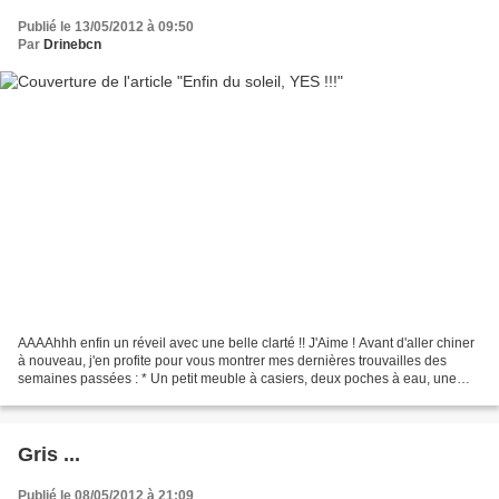
Publié le 13/05/2012 à 09:50
Par
Drinebcn
AAAAhhh enfin un réveil avec une belle clarté !! J'Aime ! Avant d'aller chiner
à nouveau, j'en profite pour vous montrer mes dernières trouvailles des
semaines passées : * Un petit meuble à casiers, deux poches à eau, une
valise en bois qui va passer...
Gris ...
Publié le 08/05/2012 à 21:09