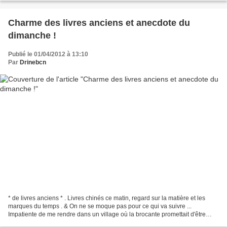
Charme des livres anciens et anecdote du
dimanche !
Publié le 01/04/2012 à 13:10
Par
Drinebcn
* de livres anciens * . Livres chinés ce matin, regard sur la matière et les
marques du temps . & On ne se moque pas pour ce qui va suivre ...
Impatiente de me rendre dans un village où la brocante promettait d'être
fructueuse je découvre avec stupeur...