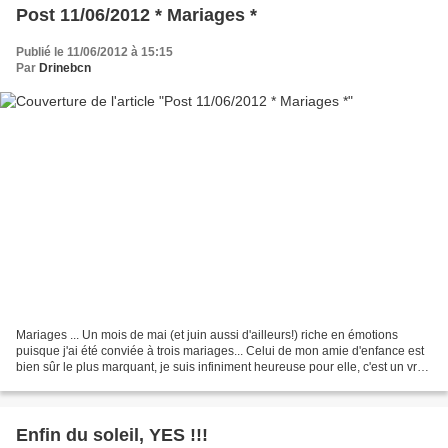
Post 11/06/2012 * Mariages *
Publié le 11/06/2012 à 15:15
Par
Drinebcn
Mariages ... Un mois de mai (et juin aussi d'ailleurs!) riche en émotions
puisque j'ai été conviée à trois mariages... Celui de mon amie d'enfance est
bien sûr le plus marquant, je suis infiniment heureuse pour elle, c'est un vrai
bonheur de la voir pleinement...
Enfin du soleil, YES !!!