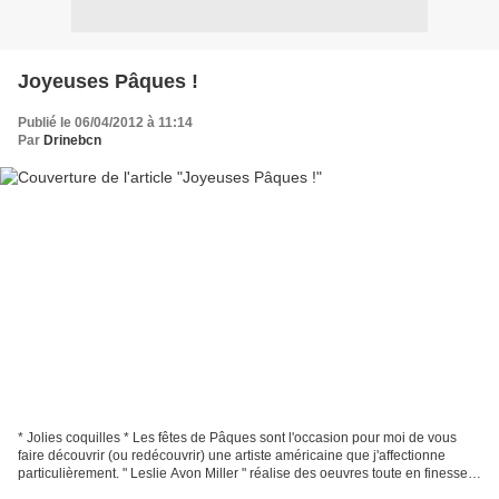
Joyeuses Pâques !
Publié le 06/04/2012 à 11:14
Par
Drinebcn
* Jolies coquilles * Les fêtes de Pâques sont l'occasion pour moi de vous
faire découvrir (ou redécouvrir) une artiste américaine que j'affectionne
particulièrement. " Leslie Avon Miller " réalise des oeuvres toute en finesse
et en légèreté dans des teintes...