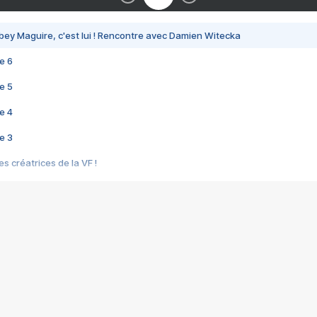
bey Maguire, c'est lui ! Rencontre avec Damien Witecka
e 6
e 5
e 4
e 3
s créatrices de la VF !
e 2
e 1
e Mektoub My Love arrive enfin ! Rencontre avec Shaïn Boumedine et Sal
i : après Toni en famille
elle réalise le bouleversant Dites lui que je l'aime
ais ! Rencontre autour de Vie privée de Rebecca Zlotowski