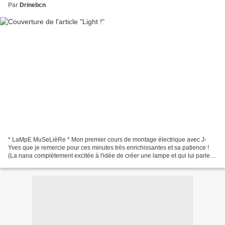
Par
Drinebcn
* LaMpE MuSeLièRe * Mon premier cours de montage électrique avec J-
Yves que je remercie pour ces minutes très enrichissantes et sa patience !
(La nana complètement excitée à l'idée de créer une lampe et qui lui parle
déjà d'en réaliser pleins d'autres...