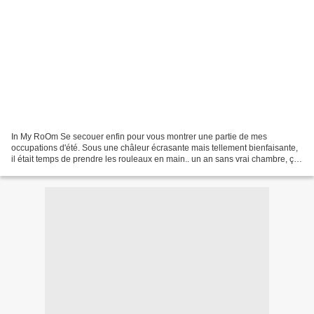
In My RoOm Se secouer enfin pour vous montrer une partie de mes
occupations d'été. Sous une châleur écrasante mais tellement bienfaisante,
il était temps de prendre les rouleaux en main.. un an sans vrai chambre, ça
commençait à faire long.. Un projet...