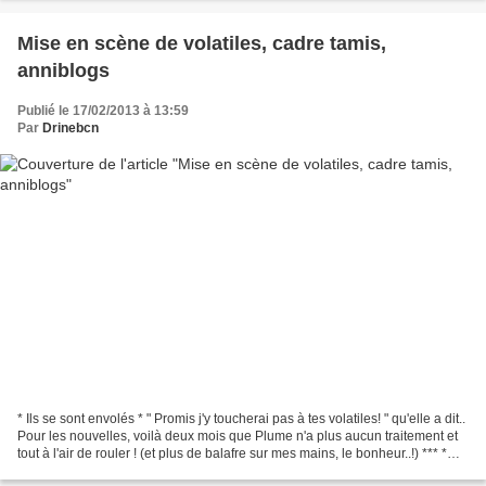
Mise en scène de volatiles, cadre tamis,
anniblogs
Publié le 17/02/2013 à 13:59
Par
Drinebcn
* Ils se sont envolés * " Promis j'y toucherai pas à tes volatiles! " qu'elle a dit..
Pour les nouvelles, voilà deux mois que Plume n'a plus aucun traitement et
tout à l'air de rouler ! (et plus de balafre sur mes mains, le bonheur..!) *** *
Mise en scène...