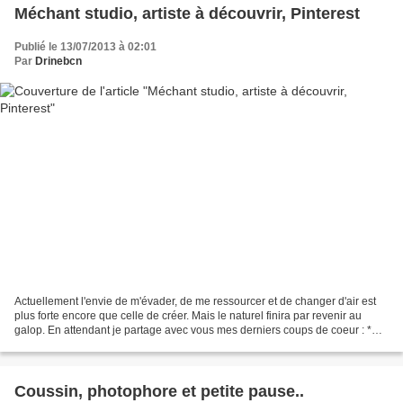
Méchant studio, artiste à découvrir, Pinterest
Publié le 13/07/2013 à 02:01
Par
Drinebcn
Actuellement l'envie de m'évader, de me ressourcer et de changer d'air est
plus forte encore que celle de créer. Mais le naturel finira par revenir au
galop. En attendant je partage avec vous mes derniers coups de coeur : *
Méchant Studio * J'ai craqué...
Coussin, photophore et petite pause..