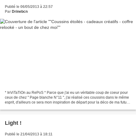
Publié le 06/05/2013 à 22:57
Par
Drinebcn
* InViTaTiOn au RePoS * Parce que j'ai eu un véritable coup de coeur pour
ceux de chez " Page blanche N°11 ", j'ai réalisé ces coussins dans le même
esprit, d'ailleurs ce sera mon inspiration de départ pour la déco de ma future
chambre .. .. ça y est,...
Light !
Publié le 21/04/2013 à 18:11