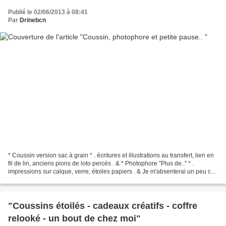
Publié le 02/06/2013 à 08:41
Par
Drinebcn
* Coussin version sac à grain * . écritures et illustrations au transfert, lien en
fil de lin, anciens pions de loto percés . & * Photophore "Plus de.." * .
impressions sur calque, verre, étoiles papiers . & Je m'absenterai un peu ces
prochains temps.....
"Coussins étoilés - cadeaux créatifs - coffre
relooké - un bout de chez moi"