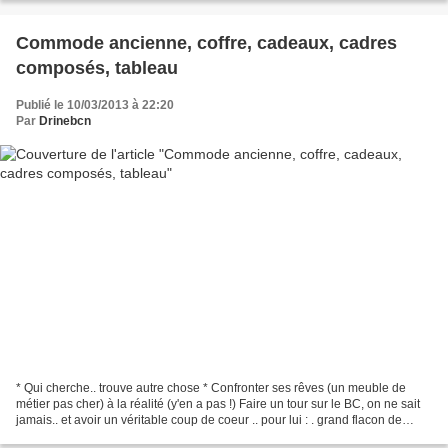
Commode ancienne, coffre, cadeaux, cadres
composés, tableau
Publié le 10/03/2013 à 22:20
Par
Drinebcn
* Qui cherche.. trouve autre chose * Confronter ses rêves (un meuble de
métier pas cher) à la réalité (y'en a pas !) Faire un tour sur le BC, on ne sait
jamais.. et avoir un véritable coup de coeur .. pour lui : . grand flacon de
chimie offert par Jean-Claude...