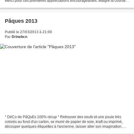
Merci pour ces premières appréciations encourageantes. Malgré la course
contre le temps, la motivation...
Pâques 2013
Publié le 27/03/2013 à 21:00
Par
Drinebcn
* DéCo de PâQuEs 100% récup * Retrouver des oeufs et une poule très
colorés au fond d'un carton, se munir de papier de soie, kraft ou imprimé,
découper quelques étiquettes à l'ancienne, laisser aller son imagination..
Ceux-là ne vous ferons pas prendre...