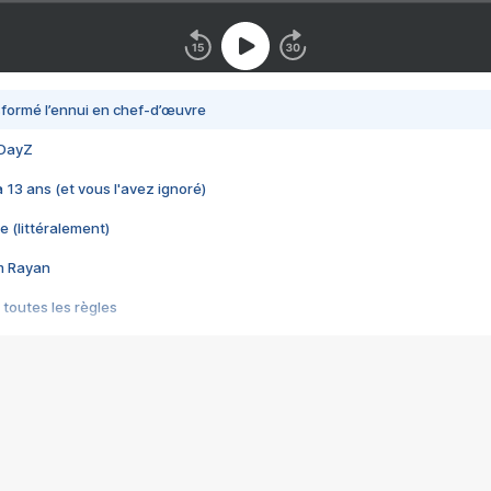
nsformé l’ennui en chef-d’œuvre
 DayZ
 a 13 ans (et vous l'avez ignoré)
e (littéralement)
im Rayan
 toutes les règles
s les jeux vidéo
us choquant de Rockstar ? - Le scandale BULLY
e plus moche de Steam
du RÊVE tourne au CAUCHEMAR