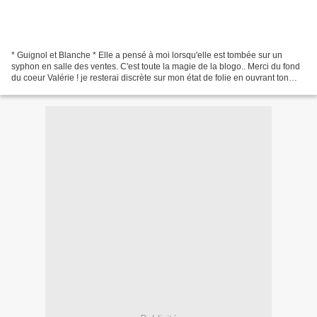
* Guignol et Blanche * Elle a pensé à moi lorsqu'elle est tombée sur un
syphon en salle des ventes. C'est toute la magie de la blogo.. Merci du fond
du coeur Valérie ! je resterai discrète sur mon état de folie en ouvrant ton
colis !!! Il vient rejoindre...