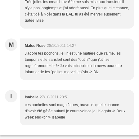
Très jolies tes créas bravo! Je me suis mise aux transferts il
n'y a pas longtemps et j'ai adoré aussi. En plus quelle chance,
c'était déjà Noêl dans ta BAL, tu as été merveilleusement
gâtée. Bise
M
Malou Rose
28/10/2011 14:27
J'adore tes pochons, le lin est une matière que j'aime, les
tampons et le transfert sont des "outils" que j'utilise
régulièrement.<br /> Je vais m'inscrire à ta news pour être
informer de tes "petites merveilles"<br /> Biz
I
isabelle
27/10/2011 20:51
ces pochettes sont magnifiques, bravo! et quelle chance
d'avoir été gâtée autant! je cours voir ce joli blog<br /> Doux
week end<br /> Isabelle