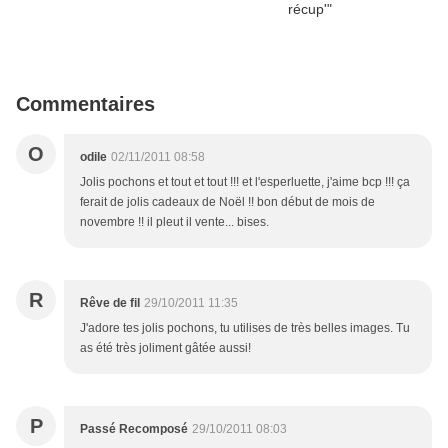
Commentaires
O
odile
02/11/2011 08:58
Jolis pochons et tout et tout !!! et l'esperluette, j'aime bcp !!! ça
ferait de jolis cadeaux de Noël !! bon début de mois de
novembre !! il pleut il vente... bises.
R
Rêve de fil
29/10/2011 11:35
J'adore tes jolis pochons, tu utilises de très belles images. Tu
as été très joliment gâtée aussi!
P
Passé Recomposé
29/10/2011 08:03